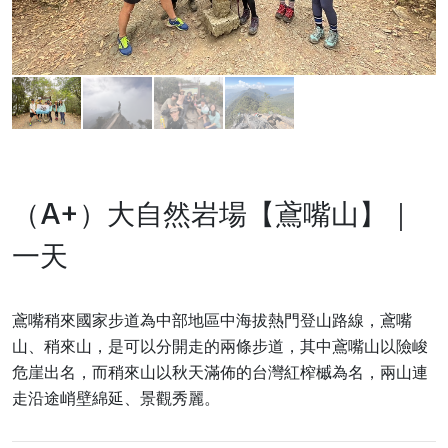
（A+）大自然岩場【鳶嘴山】｜
一天
鳶嘴稍來國家步道為中部地區中海拔熱門登山路線，鳶嘴
山、稍來山，是可以分開走的兩條步道，其中鳶嘴山以險峻
危崖出名，而稍來山以秋天滿佈的台灣紅榨槭為名，兩山連
走沿途峭壁綿延、景觀秀麗。