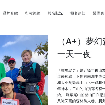
品牌介紹
行程路線
報名狀況
報名須知
裝備表
（A+）夢
一天一夜
「羅馬縱走」是近幾年被山
這條稜線，不但有南湖中央
和大小劍等高山百岳一路相
年神木，二山的山頂都各有
給。 羅葉尾山的登山口在思
又陡又寬的森林防火巷、爬升