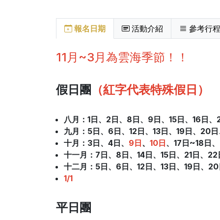
報名日期
活動介紹
參考行
11月~3月為雲海季節！！
假日團
（紅字代表特殊假日）
八月：1日
、
2日、8日
、
9日、15日
、
16日、
九月：5日
、
6日、12日
、
13日、19日
、
20日
十月
：3日
、
4日、
9日
、
10日
、17日~18日、
十一月
：7日
、
8日、14日
、
15日、21日
、
2
十二月
：5日
、
6日、12日
、
13日、19日
、
2
1/1
平日團