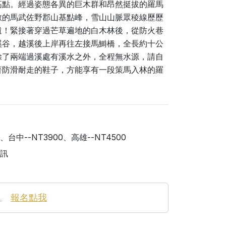
高點。經過姿態各異的巨木群和昂然挺拔的羅馬
敵的馬武佐野郡山基點峰，雪山山脈眾稜線歷歷
遺！緊接著穿過芒草遍地的白木林後，從防火巷
溪谷，越溪後上岸再往左接馬鰣橋，全長約十公
除了兩端過溪處有溪水之外，全程無水源，請自
著防滑耐走的鞋子，方能享有一段策馬入林的羅
、台中--NT3900、高雄--NT4500
訊
。
報名點我