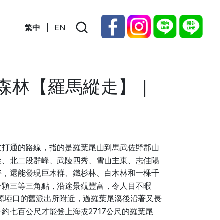
繁中
|
EN
幻森林【羅馬縱走】｜
友打通的路線，指的是羅葉尾山到馬武佐野郡山
尖、北二段群峰、武陵四秀、雪山主東、志佳陽
伴，還能發現巨木群、鐵杉林、白木林和一棵千
一顆三等三角點，沿途景觀豐富，令人目不暇
源埡口的舊派出所附近，過羅葉尾溪後沿著又長
約七百公尺才能登上海拔2717公尺的羅葉尾