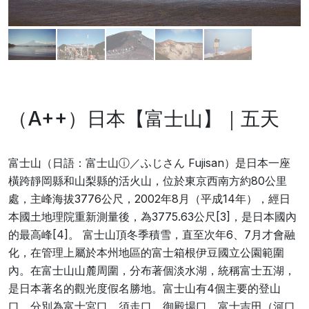
（A++）日本【富士山】｜五天
富士山（日語：富士山ⓘ／ふじさん Fujisan）是日本一座
橫跨靜岡縣和山梨縣的活火山，位於東京西南方約80公里
處，主峰海拔3776公尺，2002年8月（平成14年），經日
本國土地理院重新測量後，為3775.63公尺[3]，是日本國內
的最高峰[4]。 富士山頂冬季積雪，直至次年6、7月才會融
化，在管理上屬於本州地區的富士箱根伊豆國立公園範圍
內。在富士山山麓周圍，分布著個淡水湖，統稱富士五湖，
是日本著名的觀光度假名勝地。富士山有4個主要的登山
口，分別為富士宮口、須走口、御殿場口、富士吉田（河口