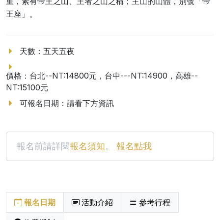
重，素有帝王之山、王者之山之稱；主山的山體，別號「帝
王座」。
天數：五天五夜
價格：台北--NT:14800元，台中---NT:14900，高雄--
NT:15100元
可報名日期：請看下方資訊
報名前請詳閱
報名須知
。
報名點我
報名日期
活動介紹
參考行程