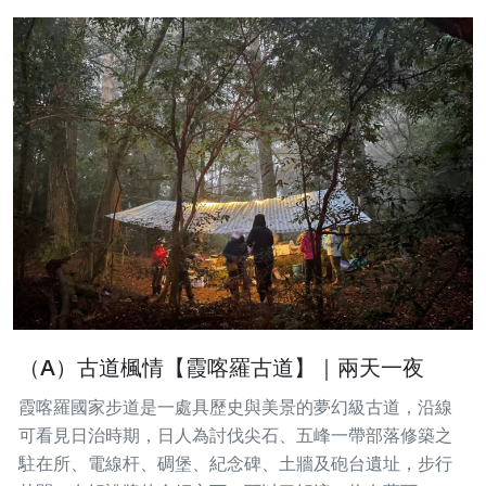
（A）古道楓情【霞喀羅古道】｜兩天一夜
霞喀羅國家步道是一處具歷史與美景的夢幻級古道，沿線
可看見日治時期，日人為討伐尖石、五峰一帶部落修築之
駐在所、電線杆、碉堡、紀念碑、土牆及砲台遺址，步行