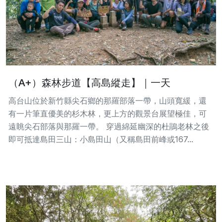
（A+）森林步道【高島縱走】｜一天
高台山位於新竹縣尖石鄉的那羅部落一帶，山頭寬緩，還
有一片筆直優美的杉木林，更上方的觀景台展望極佳，可
遠眺尖石部落與那羅一帶。 穿過綿延幽深的杜鵑老林之後
即可抵達島田三山：小島田山（又稱島田前峰或167...