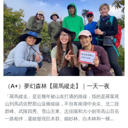
（A+）夢幻森林【羅馬縱走】｜一天一夜
「羅馬縱走」是近幾年被山友打通的路線，指的是羅葉尾
山到馬武佐野郡山這條稜線，不但有南湖中央尖、北二段
群峰、武陵四秀、雪山主東、志佳陽和大小劍等高山百岳
一路相伴，還能發現巨木群、鐵杉林、白木林和一棵...