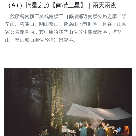
（A+）摘星之旅【南橫三星】｜兩天兩夜
一般所稱南橫三星或南橫三山係指鄰近南橫公路之庫哈諾
辛山、塔關山、關山嶺山，皆為山地管制區，且在玉山國
家公園範圍內，其中庫哈諾辛山位於生態保護區，塔關
山、關山嶺山則位於特別景觀區。