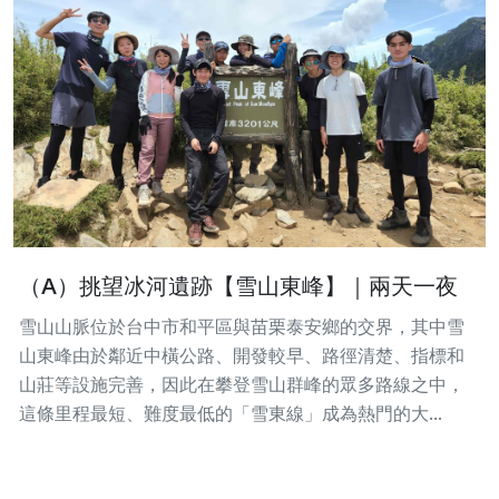
（A）挑望冰河遺跡【雪山東峰】｜兩天一夜
雪山山脈位於台中市和平區與苗栗泰安鄉的交界，其中雪
山東峰由於鄰近中橫公路、開發較早、路徑清楚、指標和
山莊等設施完善，因此在攀登雪山群峰的眾多路線之中，
這條里程最短、難度最低的「雪東線」成為熱門的大...