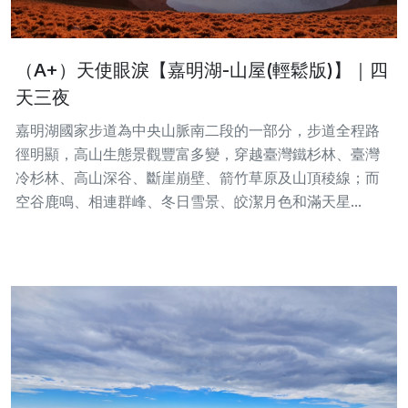
（A+）天使眼淚【嘉明湖-山屋(輕鬆版)】｜四
天三夜
嘉明湖國家步道為中央山脈南二段的一部分，步道全程路
徑明顯，高山生態景觀豐富多變，穿越臺灣鐵杉林、臺灣
冷杉林、高山深谷、斷崖崩壁、箭竹草原及山頂稜線；而
空谷鹿鳴、相連群峰、冬日雪景、皎潔月色和滿天星...