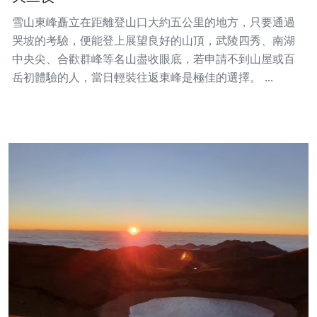
雪山東峰矗立在距離登山口大約五公里的地方，只要通過
哭坡的考驗，便能登上展望良好的山頂，武陵四秀、南湖
中央尖、合歡群峰等名山盡收眼底，若申請不到山屋或百
岳初體驗的人，當日輕裝往返東峰是極佳的選擇。 ...