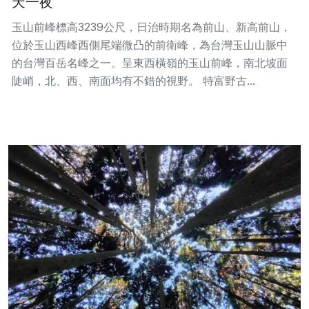
天一夜
玉山前峰標高3239公尺，日治時期名為前山、新高前山，
位於玉山西峰西側尾端微凸的前衛峰，為台灣玉山山脈中
的台灣百岳名峰之一。呈東西橫嶺的玉山前峰，南北坡面
陡峭，北、西、南面均有不錯的視野。 特富野古...