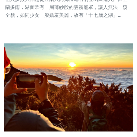
蘭多雨，湖面常有一層薄紗般的雲霧籠罩，讓人無法一窺
全貌，如同少女一般嬌羞美麗，故有「十七歲之湖」...