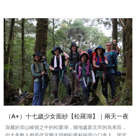
（A+）十七歲少女面紗【松羅湖】｜兩天一夜
深藏於崇山峻嶺之中的松蘿湖，雖地處新北市的烏來區，
但大多數人都是從宜蘭大同鄉松蘿村的登山口進入。因宜