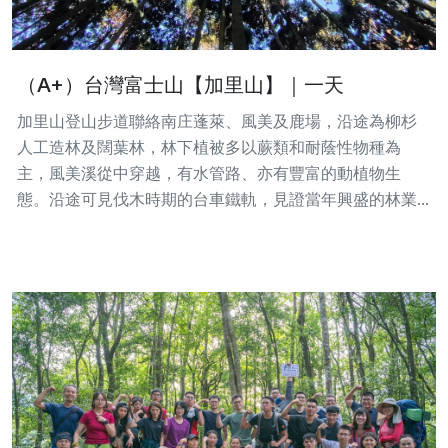
（A+）台灣富士山【加里山】｜一天
加里山登山步道聯絡南庄蓬萊、風美及鹿場，沿途為柳杉
人工造林及闊葉林，林下植被多以蕨類和耐蔭性物種為
主，風美溪從中穿越，有水管路、亦有豐富的動植物生
態。沿途可見伐木時期的台車鐵軌，見證當年興盛的林業...