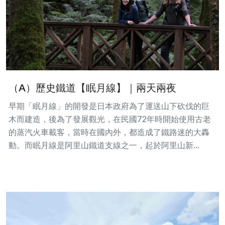
（A）歷史鐵道【眠月線】｜兩天兩夜
早期「眠月線」的開發是日本政府為了運送山下砍伐的巨
木而建造，後為了發展觀光，在民國72年時開始使用古老
的蒸汽火車載客，當時在國內外，都造成了鐵路迷的大轟
動。而眠月線是阿里山鐵道支線之一，起於阿里山新...