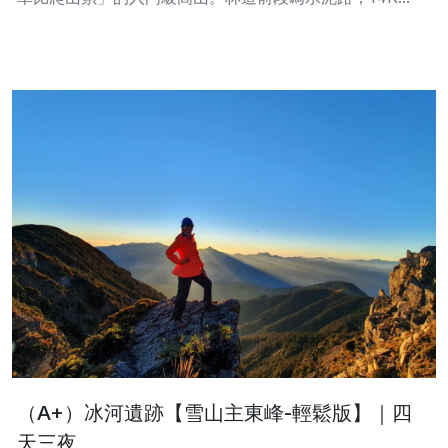
（A+）冰河遺跡【雪山主東峰-輕鬆版】｜四
天三夜