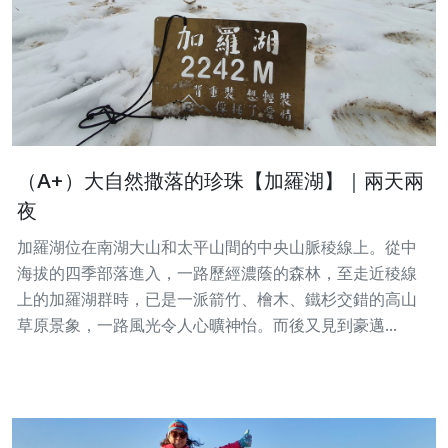
（A+）大自然撒落的珍珠【加羅湖】｜兩天兩
夜
加羅湖位在南湖大山和太平山間的中央山脈稜線上。從中
海拔的四季部落進入，一路歷經濃蔭的森林，至走近稜線
上的加羅湖群時，已是一派箭竹、檜木、鐵杉交錯的高山
草原景象，一路風光令人心曠神怡。而後又見到豪邁...