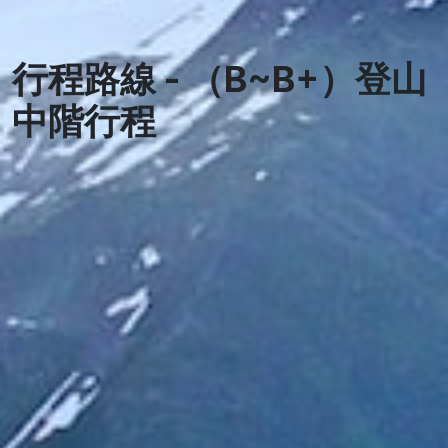
行程路線 - （B~B+）登山
中階行程