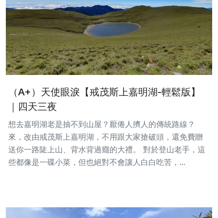
（A+）天使眼淚【戒茂斯上嘉明湖-輕鬆版】
｜四天三夜
想去嘉明湖老是抽不到山屋？厭倦人擠人的傳統路線？
來，改由戒茂斯上嘉明湖，不用跟大家搶破頭，還免費贈
送你一路陡上山、背水背過癮的大禮。 對於登山老手，這
些都像是一碟小菜，但也絕對不會讓人白白吃苦，...