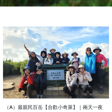
（A）最親民百岳【合歡小奇萊】｜兩天一夜