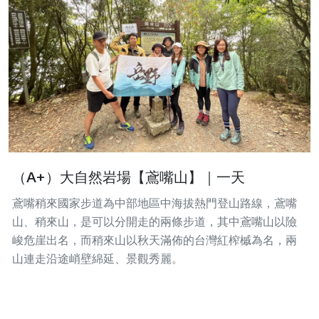
（A+）大自然岩場【鳶嘴山】｜一天
鳶嘴稍來國家步道為中部地區中海拔熱門登山路線，鳶嘴
山、稍來山，是可以分開走的兩條步道，其中鳶嘴山以險
峻危崖出名，而稍來山以秋天滿佈的台灣紅榨槭為名，兩
山連走沿途峭壁綿延、景觀秀麗。