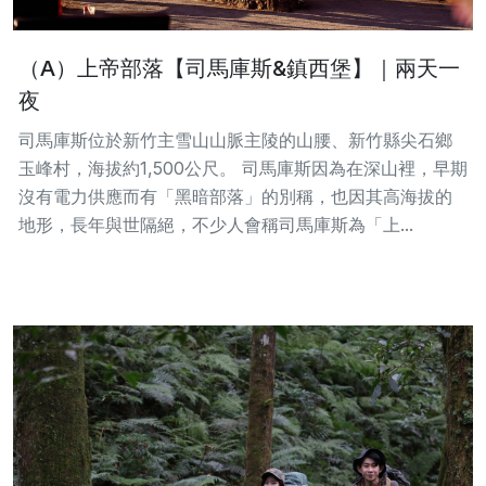
（A）上帝部落【司馬庫斯&鎮西堡】｜兩天一
夜
司馬庫斯位於新竹主雪山山脈主陵的山腰、新竹縣尖石鄉
玉峰村，海拔約1,500公尺。 司馬庫斯因為在深山裡，早期
沒有電力供應而有「黑暗部落」的別稱，也因其高海拔的
地形，長年與世隔絕，不少人會稱司馬庫斯為「上...