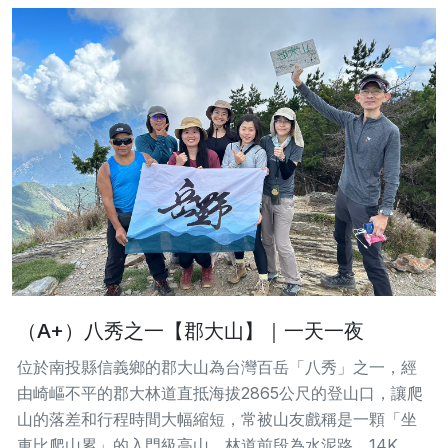
（A+）八秀之一【郡大山】｜一天一夜
位於南投縣信義鄉的郡大山為台灣百岳「八秀」之一，經
由崎嶇不平的郡大林道直抵海拔2865公尺的登山口，讓爬
山的落差和行程時間大幅縮短，常被山友戲稱是一顆「坐
車比爬山累」的入門級高山。林道前段為水泥路，14K...