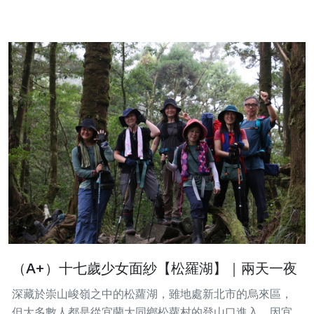
（A+）十七歲少女面紗【松羅湖】｜兩天一夜
深藏於崇山峻嶺之中的松蘿湖，雖地處新北市的烏來區，
但大多數人都是從宜蘭大同鄉松蘿村的登山口進入。因宜