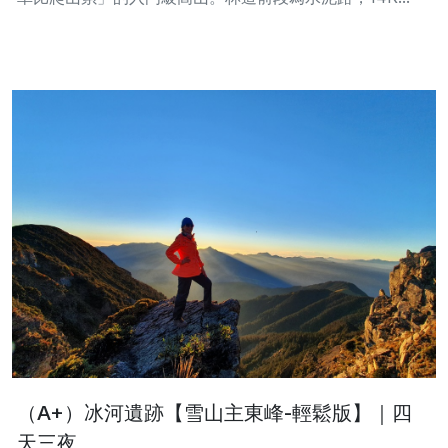
（A+）冰河遺跡【雪山主東峰-輕鬆版】｜四
天三夜