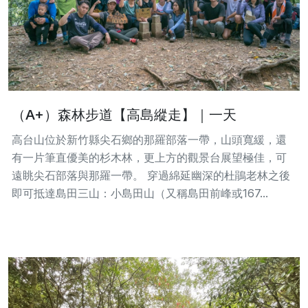
（A+）森林步道【高島縱走】｜一天
高台山位於新竹縣尖石鄉的那羅部落一帶，山頭寬緩，還
有一片筆直優美的杉木林，更上方的觀景台展望極佳，可
遠眺尖石部落與那羅一帶。 穿過綿延幽深的杜鵑老林之後
即可抵達島田三山：小島田山（又稱島田前峰或167...