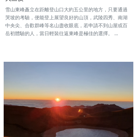
雪山東峰矗立在距離登山口大約五公里的地方，只要通過
哭坡的考驗，便能登上展望良好的山頂，武陵四秀、南湖
中央尖、合歡群峰等名山盡收眼底，若申請不到山屋或百
岳初體驗的人，當日輕裝往返東峰是極佳的選擇。 ...