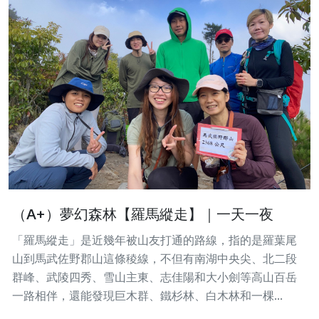
（A+）夢幻森林【羅馬縱走】｜一天一夜
「羅馬縱走」是近幾年被山友打通的路線，指的是羅葉尾
山到馬武佐野郡山這條稜線，不但有南湖中央尖、北二段
群峰、武陵四秀、雪山主東、志佳陽和大小劍等高山百岳
一路相伴，還能發現巨木群、鐵杉林、白木林和一棵...