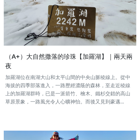
（A+）大自然撒落的珍珠【加羅湖】｜兩天兩
夜
加羅湖位在南湖大山和太平山間的中央山脈稜線上。從中
海拔的四季部落進入，一路歷經濃蔭的森林，至走近稜線
上的加羅湖群時，已是一派箭竹、檜木、鐵杉交錯的高山
草原景象，一路風光令人心曠神怡。而後又見到豪邁...