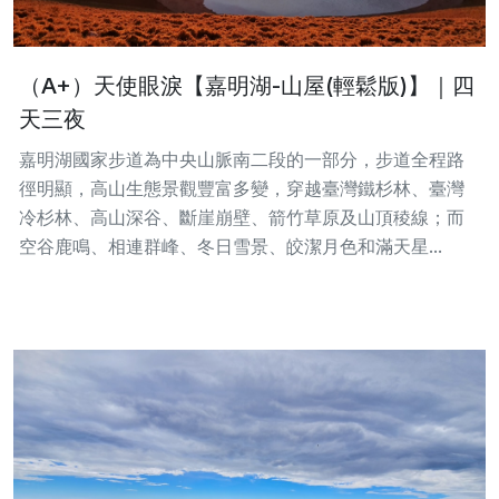
（A+）天使眼淚【嘉明湖-山屋(輕鬆版)】｜四
天三夜
嘉明湖國家步道為中央山脈南二段的一部分，步道全程路
徑明顯，高山生態景觀豐富多變，穿越臺灣鐵杉林、臺灣
冷杉林、高山深谷、斷崖崩壁、箭竹草原及山頂稜線；而
空谷鹿鳴、相連群峰、冬日雪景、皎潔月色和滿天星...