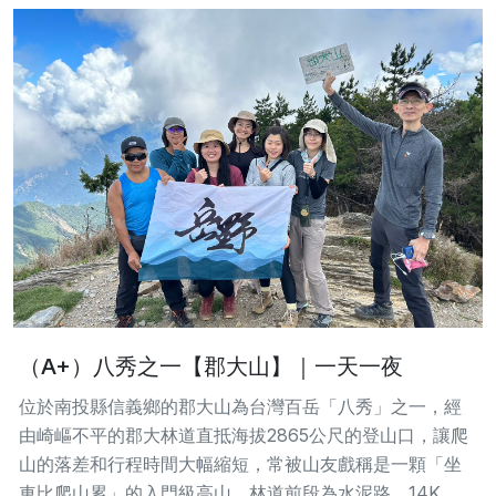
（A+）八秀之一【郡大山】｜一天一夜
位於南投縣信義鄉的郡大山為台灣百岳「八秀」之一，經
由崎嶇不平的郡大林道直抵海拔2865公尺的登山口，讓爬
山的落差和行程時間大幅縮短，常被山友戲稱是一顆「坐
車比爬山累」的入門級高山。林道前段為水泥路，14K...