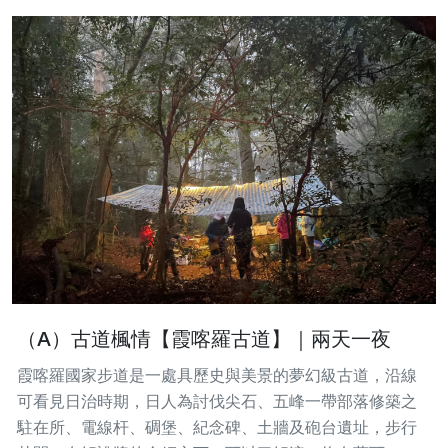
（A）古道楓情【霞喀羅古道】｜兩天一夜
霞喀羅國家步道是一處具歷史與美景的夢幻級古道，沿線
可看見日治時期，日人為討伐尖石、五峰一帶部落修築之
駐在所、電線杆、碉堡、紀念碑、土牆及砲台遺址，步行