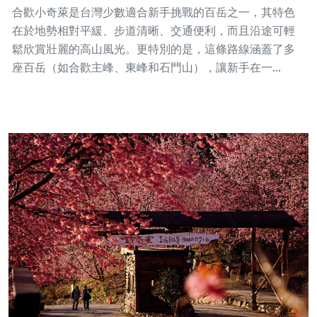
合歡小奇萊是台灣少數適合新手挑戰的百岳之一，其特色
在於地勢相對平緩、步道清晰、交通便利，而且沿途可輕
鬆欣賞壯麗的高山風光。更特別的是，這條路線涵蓋了多
座百岳（如合歡主峰、東峰和石門山），讓新手在一...