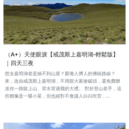
（A+）天使眼淚【戒茂斯上嘉明湖-輕鬆版】
｜四天三夜
想去嘉明湖老是抽不到山屋？厭倦人擠人的傳統路線？
來，改由戒茂斯上嘉明湖，不用跟大家搶破頭，還免費贈
送你一路陡上山、背水背過癮的大禮。 對於登山老手，這
些都像是一碟小菜，但也絕對不會讓人白白吃苦，...